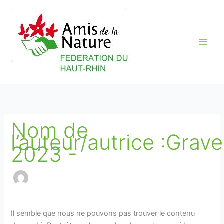
Aller
au
contenu
Nom de
l’auteur/autrice :Grave
2023 -
Il semble que nous ne pouvons pas trouver le contenu